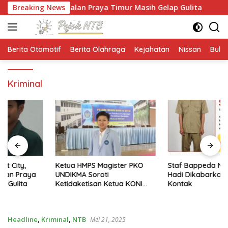
Langsung
annya Jalan Praya Timur Masih Gelap Gulita
Breaking News
Ketua HMP
ke
konten
Berita Otomotif
Berita Olahraga
Kejahatan
Nissan
Bulut
Kriminal
Ketua HMPS Magister PKO
Staf Bappeda NTB Sofyan
UNDIKMA Soroti
Hadi Dikabarkan Hilang
Ketidaketisan Ketua KONI
Kontak
Pusat: Jangan Jadikan
Olahraga NTB Sebagai
Arena Kepentingan Sesaat
Headline
,
Kriminal
,
NTB
Mei 21, 2025