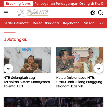
Langsung
yekan Pencegahan Perdagangan Orang di Era Digital
Breaking News
ke
konten
Berita Otomotif
Berita Olahraga
Kejahatan
Nissan
Bulut
Bulutangkis
NTB Selangkah Lagi
Ketua Dekranasda NTB:
Terapkan Sistem Manajemen
UMKM Jadi Tulang Punggung
Talenta ASN
Ekonomi Daerah