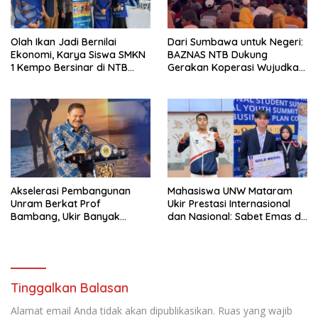
Olah Ikan Jadi Bernilai
Dari Sumbawa untuk Negeri:
Ekonomi, Karya Siswa SMKN
BAZNAS NTB Dukung
1 Kempo Bersinar di NTB
Gerakan Koperasi Wujudkan
Expo 2025
Asta Cita Presiden
Akselerasi Pembangunan
Mahasiswa UNW Mataram
Unram Berkat Prof
Ukir Prestasi Internasional
Bambang, Ukir Banyak
dan Nasional: Sabet Emas di
Prestasi
Malaysia dan PON 2025
Tinggalkan Balasan
Alamat email Anda tidak akan dipublikasikan.
Ruas yang wajib