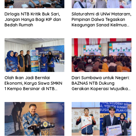
Dirlogis NTB Kritik Buk Sari,
Silaturahmi di UNW Mataram,
Jangan Hanya Bagi KIP dan
Pimpinan Dalwa Tegaskan
Bedah Rumah
Keagungan Sanad Keilmuan
Syaikh Zainuddin
Olah Ikan Jadi Bernilai
Dari Sumbawa untuk Negeri:
Ekonomi, Karya Siswa SMKN
BAZNAS NTB Dukung
1 Kempo Bersinar di NTB
Gerakan Koperasi Wujudkan
Expo 2025
Asta Cita Presiden