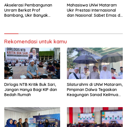
Akselerasi Pembangunan
Mahasiswa UNW Mataram
Unram Berkat Prof
Ukir Prestasi Internasional
Bambang, Ukir Banyak
dan Nasional: Sabet Emas di
Prestasi
Malaysia dan PON 2025
Rekomendasi untuk kamu
Dirlogis NTB Kritik Buk Sari,
Silaturahmi di UNW Mataram,
Jangan Hanya Bagi KIP dan
Pimpinan Dalwa Tegaskan
Bedah Rumah
Keagungan Sanad Keilmuan
Syaikh Zainuddin