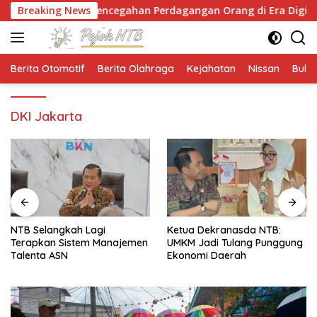
Langsung
ekan Pencegahan Perdagangan Orang di Era Digital
Breaking News
ke
konten
Berita Otomotif
Berita Olahraga
Kejahatan
Nissan
Bulut
DKI Jakarta
NTB Selangkah Lagi
Ketua Dekranasda NTB:
Terapkan Sistem Manajemen
UMKM Jadi Tulang Punggung
Talenta ASN
Ekonomi Daerah