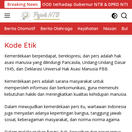
Langsung
am Siapkan Gugatan OOD terhadap Gubernur NTB & DPRD NTB k
Breaking News
ke
konten
Berita Otomotif
Berita Olahraga
Kejahatan
Nissan
Bulut
Kode Etik
Kemerdekaan berpendapat, berekspresi, dan pers adalah hak
asasi manusia yang dilindungi Pancasila, Undang-Undang Dasar
1945, dan Deklarasi Universal Hak Asasi Manusia PBB.
Kemerdekaan pers adalah sarana masyarakat untuk
memperoleh informasi dan berkomunikasi, guna memenuhi
kebutuhan hakiki dan meningkatkan kualitas kehidupan manusia.
Dalam mewujudkan kemerdekaan pers itu, wartawan Indonesia
juga menyadari adanya kepentingan bangsa, tanggung jawab
sosial, keberagaman masyarakat, dan norma-norma agama.
Dalam melaksanakan fungsi, hak, kewajiban dan peranannya,