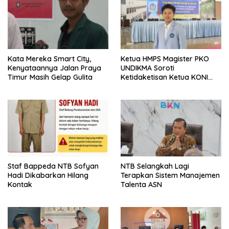
Kata Mereka Smart City,
Ketua HMPS Magister PKO
Kenyataannya Jalan Praya
UNDIKMA Soroti
Timur Masih Gelap Gulita
Ketidaketisan Ketua KONI
Pusat: Jangan Jadikan
Olahraga NTB Sebagai
Arena Kepentingan Sesaat
Staf Bappeda NTB Sofyan
NTB Selangkah Lagi
Hadi Dikabarkan Hilang
Terapkan Sistem Manajemen
Kontak
Talenta ASN