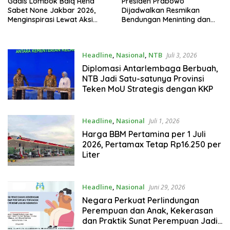
Gadis Lombok Baiq Rena
Presiden Prabowo
Sabet None Jakbar 2026,
Dijadwalkan Resmikan
Menginspirasi Lewat Aksi
Bendungan Meninting dan
Sosial
Sekolah Rakyat di Lombok
Headline
,
Nasional
,
NTB
Juli 3, 2026
Diplomasi Antarlembaga Berbuah,
NTB Jadi Satu-satunya Provinsi
Teken MoU Strategis dengan KKP
Headline
,
Nasional
Juli 1, 2026
Harga BBM Pertamina per 1 Juli
2026, Pertamax Tetap Rp16.250 per
Liter
Headline
,
Nasional
Juni 29, 2026
Negara Perkuat Perlindungan
Perempuan dan Anak, Kekerasan
dan Praktik Sunat Perempuan Jadi