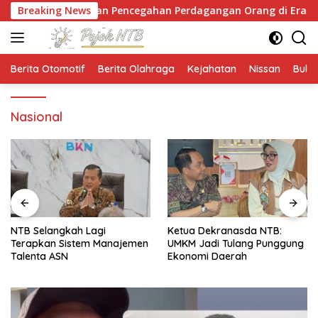
Langsung
nyekan Pencegahan Perdagangan Orang di Era Digital
Breaking News
ke
konten
Berita Otomotif
Berita Olahraga
Kejahatan
Nissan
Bulut
Nasional
NTB Selangkah Lagi
Ketua Dekranasda NTB:
Terapkan Sistem Manajemen
UMKM Jadi Tulang Punggung
Talenta ASN
Ekonomi Daerah