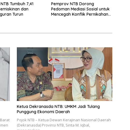
 NTB Tumbuh 7,41
Pemprov NTB Dorong
Kemiskinan dan
Pedoman Mediasi Sosial untuk
guran Turun
Mencegah Konflik Pernikahan
Beda Agama
Ketua Dekranasda NTB: UMKM Jadi Tulang
Punggung Ekonomi Daerah
 Barat
Pojok NTB – Ketua Dewan Kerajinan Nasional Daerah
jemen
(Dekranasda) Provinsi NTB, Sinta M. Iqbal,