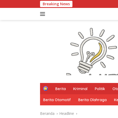
Langsung
Breaking News
PARTH
ke
konten
H
Berita
Kriminal
Politik
Ot
o
m
Berita Otomotif
Berita Olahraga
K
e
Beranda
Headline