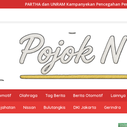
A dan UNRAM Kampanyekan Pencegahan Perdagangan Orang di
omotif
Olahraga
Tag Berita
Berita Otomotif
Lainnya
ejahatan
Nissan
Bulutangkis
DKI Jakarta
Gerindra