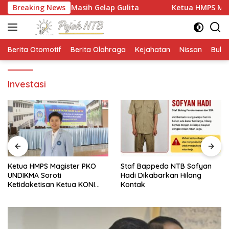
Langsung
imur Masih Gelap Gulita
Breaking News
Ketua HMPS Magister PKO UNDI
ke
konten
Berita Otomotif
Berita Olahraga
Kejahatan
Nissan
Bulut
Investasi
Ketua HMPS Magister PKO
Staf Bappeda NTB Sofyan
UNDIKMA Soroti
Hadi Dikabarkan Hilang
Ketidaketisan Ketua KONI
Kontak
Pusat: Jangan Jadikan
Olahraga NTB Sebagai
Arena Kepentingan Sesaat