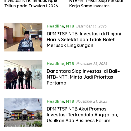
Investasi NTB Tembus Rp18
NTB–NTT–Bali Siap Perkuat
Triliun pada Triwulan I 2026
Kerja Sama Investasi
Headline
,
NTB
Desember 11, 2025
DPMPTSP NTB: Investasi di Rinjani
Harus Selektif dan Tidak Boleh
Merusak Lingkungan
Headline
,
NTB
November 25, 2025
Danantara Siap Investasi di Bali–
NTB–NTT: Minta Jadi Prioritas
Pertama
Headline
,
NTB
November 21, 2025
DPMPTSP NTB Akui Promosi
Investasi Terkendala Anggaran,
Usulkan Ada Business Forum
Daerah