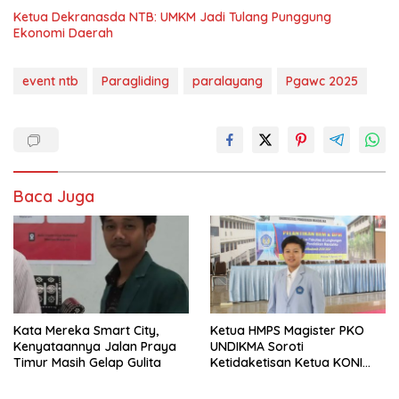
Ketua Dekranasda NTB: UMKM Jadi Tulang Punggung
Ekonomi Daerah
event ntb
Paragliding
paralayang
Pgawc 2025
Baca Juga
Kata Mereka Smart City,
Ketua HMPS Magister PKO
Kenyataannya Jalan Praya
UNDIKMA Soroti
Timur Masih Gelap Gulita
Ketidaketisan Ketua KONI
Pusat: Jangan Jadikan
Olahraga NTB Sebagai