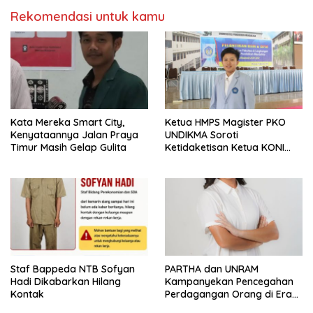
Rekomendasi untuk kamu
Kata Mereka Smart City,
Ketua HMPS Magister PKO
Kenyataannya Jalan Praya
UNDIKMA Soroti
Timur Masih Gelap Gulita
Ketidaketisan Ketua KONI
Pusat: Jangan Jadikan
Olahraga NTB Sebagai
Arena Kepentingan Sesaat
Staf Bappeda NTB Sofyan
PARTHA dan UNRAM
Hadi Dikabarkan Hilang
Kampanyekan Pencegahan
Kontak
Perdagangan Orang di Era
Digital