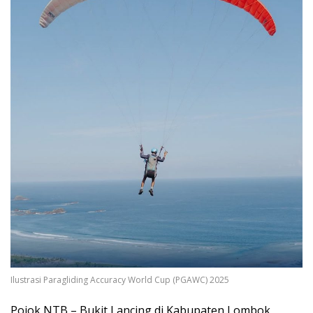
Ilustrasi Paragliding Accuracy World Cup (PGAWC) 2025
Pojok NTB – Bukit Lancing di Kabupaten Lombok