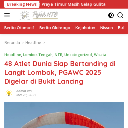
Langsung
lan Praya Timur Masih Gelap Gulita
Breaking News
Ketua HMPS Magist
ke
konten
Berita Otomotif
Berita Olahraga
Kejahatan
Nissan
Bulut
Beranda
Headline
Headline
,
Lombok Tengah
,
NTB
,
Uncategorized
,
Wisata
48 Atlet Dunia Siap Bertanding di
Langit Lombok, PGAWC 2025
Digelar di Bukit Lancing
Admin Wp
Mei 20, 2025