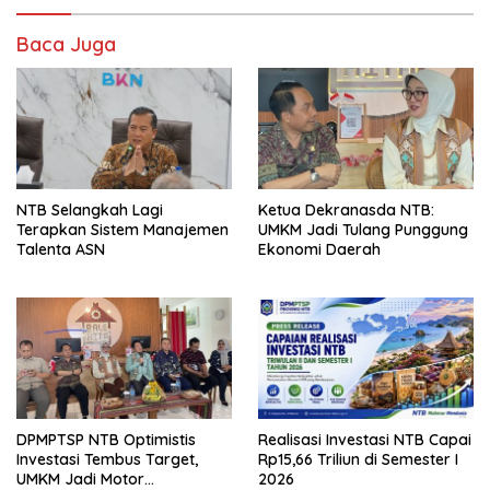
Baca Juga
NTB Selangkah Lagi
Ketua Dekranasda NTB:
Terapkan Sistem Manajemen
UMKM Jadi Tulang Punggung
Talenta ASN
Ekonomi Daerah
DPMPTSP NTB Optimistis
Realisasi Investasi NTB Capai
Investasi Tembus Target,
Rp15,66 Triliun di Semester I
UMKM Jadi Motor
2026