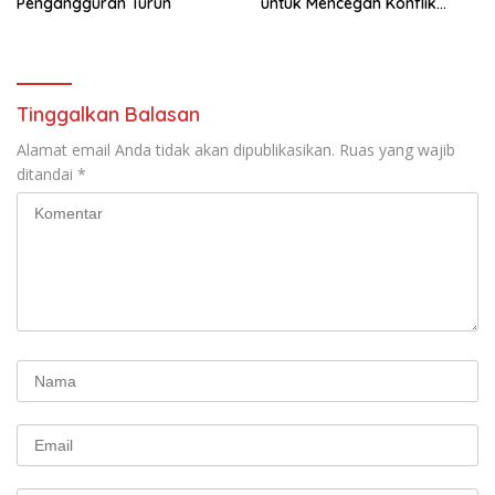
Pengangguran Turun
untuk Mencegah Konflik
Pernikahan Beda Agama
Tinggalkan Balasan
Alamat email Anda tidak akan dipublikasikan.
Ruas yang wajib
ditandai
*