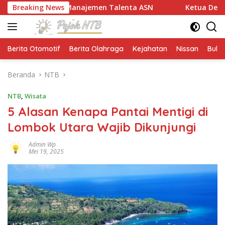
Langsung
tem Manajemen Talenta ASN
Breaking News
Ketua Dekranasda NTB: U
ke
konten
Berita Otomotif
Berita Olahraga
Kejahatan
Nissan
Bulut
Beranda
NTB
NTB
,
Wisata
5 Alasan Kenapa Pantai Mentigi di
Lombok Utara Wajib Dikunjungi
Admin Wp
Mei 19, 2025