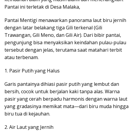
Pantai ini terletak di Desa Malaka,
Pantai Mentigi menawarkan panorama laut biru jernih
dengan latar belakang tiga Gili terkenal (Gili
Trawangan, Gili Meno, dan Gili Air). Dari bibir pantai,
pengunjung bisa menyaksikan keindahan pulau-pulau
tersebut dengan jelas, terutama saat matahari terbit
atau terbenam.
1. Pasir Putih yang Halus
Garis pantainya dihiasi pasir putih yang lembut dan
bersih, cocok untuk berjalan kaki tanpa alas. Warna
pasir yang cerah berpadu harmonis dengan warna laut
yang gradasinya memikat mata—dari biru muda hingga
biru tua di kejauhan.
2. Air Laut yang Jernih