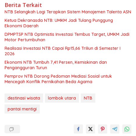
Berita Terkait
NTB Selangkah Lagi Terapkan Sistem Manajemen Talenta ASN
Ketua Dekranasda NTB: UMKM Jadi Tulang Punggung
Ekonomi Daerah
DPMPTSP NTB Optimistis Investasi Tembus Target, UMKM Jadi
Motor Pertumbuhan
Realisasi Investasi NTB Capai Rp15,66 Triliun di Semester I
2026
Ekonomi NTB Tumbuh 7,41 Persen, Kemiskinan dan
Pengangguran Turun
Pemprov NTB Dorong Pedoman Mediasi Sosial untuk
Mencegah Konflik Pernikahan Beda Agama
destinasi wisata
lombok utara
NTB
pantai mentigi