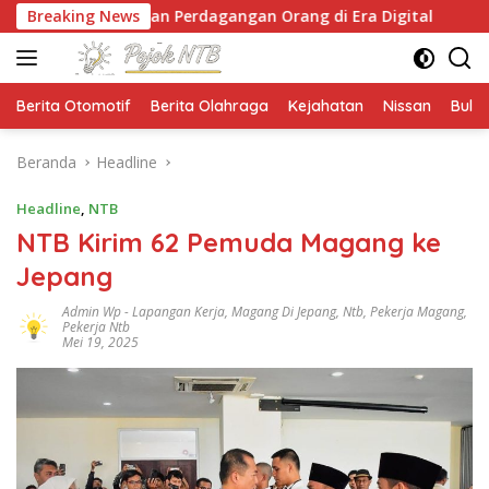
Langsung
ahan Perdagangan Orang di Era Digital
Breaking News
NTB Selangk
ke
konten
Berita Otomotif
Berita Olahraga
Kejahatan
Nissan
Bulut
Beranda
Headline
Headline
,
NTB
NTB Kirim 62 Pemuda Magang ke
Jepang
Admin Wp
-
Lapangan Kerja
,
Magang Di Jepang
,
Ntb
,
Pekerja Magang
,
Pekerja Ntb
Mei 19, 2025