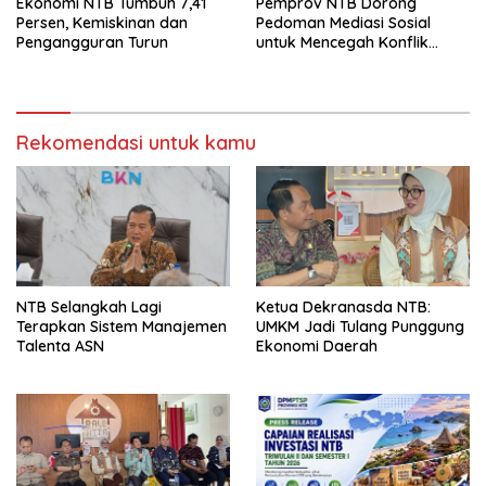
Ekonomi NTB Tumbuh 7,41
Pemprov NTB Dorong
Persen, Kemiskinan dan
Pedoman Mediasi Sosial
Pengangguran Turun
untuk Mencegah Konflik
Pernikahan Beda Agama
Rekomendasi untuk kamu
NTB Selangkah Lagi
Ketua Dekranasda NTB:
Terapkan Sistem Manajemen
UMKM Jadi Tulang Punggung
Talenta ASN
Ekonomi Daerah