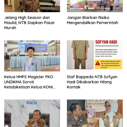
Jelang High Season dan
Jangan Biarkan Risiko
Maulid, NTB Siapkan Pasar
Mengendalikan Pemerintah
Murah
Ketua HMPS Magister PKO
Staf Bappeda NTB Sofyan
UNDIKMA Soroti
Hadi Dikabarkan Hilang
Ketidaketisan Ketua KONI
Kontak
Pusat: Jangan Jadikan
Olahraga NTB Sebagai
Arena Kepentingan Sesaat