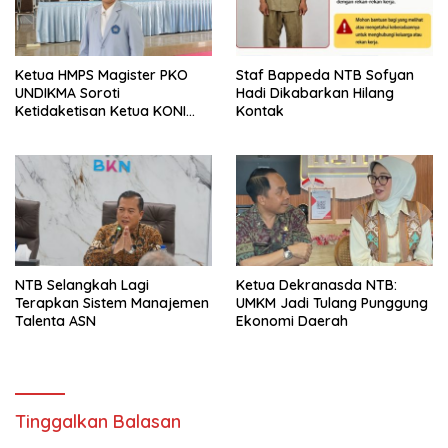
Ketua HMPS Magister PKO
Staf Bappeda NTB Sofyan
UNDIKMA Soroti
Hadi Dikabarkan Hilang
Ketidaketisan Ketua KONI
Kontak
Pusat: Jangan Jadikan
Olahraga NTB Sebagai
Arena Kepentingan Sesaat
NTB Selangkah Lagi
Ketua Dekranasda NTB:
Terapkan Sistem Manajemen
UMKM Jadi Tulang Punggung
Talenta ASN
Ekonomi Daerah
Tinggalkan Balasan