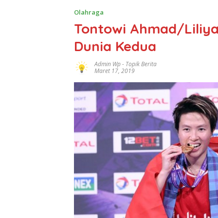
Olahraga
Tontowi Ahmad/Liliya
Dunia Kedua
Admin Wp
-
Topik Berita
Maret 17, 2019