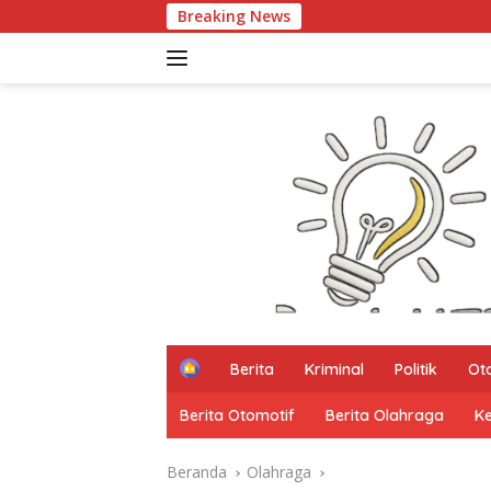
Langsung
Breaking News
PA
ke
konten
H
Berita
Kriminal
Politik
Ot
o
m
Berita Otomotif
Berita Olahraga
K
e
Beranda
Olahraga