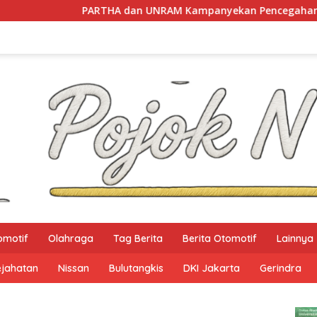
RTHA dan UNRAM Kampanyekan Pencegahan Perdagangan Orang
omotif
Olahraga
Tag Berita
Berita Otomotif
Lainnya
ejahatan
Nissan
Bulutangkis
DKI Jakarta
Gerindra