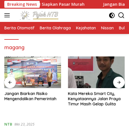
Langsung
aulid, NTB Siapkan Pasar Murah
Breaking News
Jangan Biarkan Risiko
ke
konten
Berita Otomotif
Berita Olahraga
Kejahatan
Nissan
Bulut
magang
Jangan Biarkan Risiko
Kata Mereka Smart City,
Mengendalikan Pemerintah
Kenyataannya Jalan Praya
Timur Masih Gelap Gulita
NTB
Mei 23, 2025