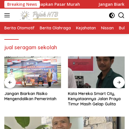
Langsung
id, NTB Siapkan Pasar Murah
Breaking News
Jangan Biarkan Risiko Me
ke
konten
Berita Otomotif
Berita Olahraga
Kejahatan
Nissan
Bulut
jual seragam sekolah
Jangan Biarkan Risiko
Kata Mereka Smart City,
Mengendalikan Pemerintah
Kenyataannya Jalan Praya
Timur Masih Gelap Gulita