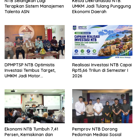
NTB Selangkah Lagi
Ketua Dekranasda NTB:
Terapkan Sistem Manajemen
UMKM Jadi Tulang Punggung
Talenta ASN
Ekonomi Daerah
DPMPTSP NTB Optimistis
Realisasi Investasi NTB Capai
Investasi Tembus Target,
Rp15,66 Triliun di Semester I
UMKM Jadi Motor
2026
Pertumbuhan
Ekonomi NTB Tumbuh 7,41
Pemprov NTB Dorong
Persen, Kemiskinan dan
Pedoman Mediasi Sosial