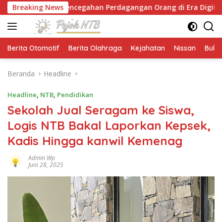
Langsung
an Pencegahan Perdagangan Orang di Era Digital
Breaking News
N
ke
konten
Berita Otomotif
Berita Olahraga
Kejahatan
Nissan
Bulut
Beranda
Headline
Headline
,
NTB
,
Pendidikan
Sekolah Jual Seragam ke Siswa,
Logis NTB Bakal Laporkan Kepsek,
Kadis Hingga kanwil Kemenag
Admin Wp
Juni 28, 2025