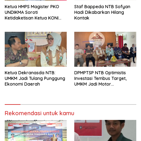
Ketua HMPS Magister PKO
Staf Bappeda NTB Sofyan
UNDIKMA Soroti
Hadi Dikabarkan Hilang
Ketidaketisan Ketua KONI
Kontak
Pusat: Jangan Jadikan
Olahraga NTB Sebagai
Arena Kepentingan Sesaat
Ketua Dekranasda NTB:
DPMPTSP NTB Optimistis
UMKM Jadi Tulang Punggung
Investasi Tembus Target,
Ekonomi Daerah
UMKM Jadi Motor
Pertumbuhan
Rekomendasi untuk kamu