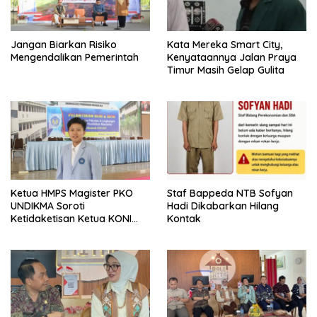
Jangan Biarkan Risiko
Kata Mereka Smart City,
Mengendalikan Pemerintah
Kenyataannya Jalan Praya
Timur Masih Gelap Gulita
Ketua HMPS Magister PKO
Staf Bappeda NTB Sofyan
UNDIKMA Soroti
Hadi Dikabarkan Hilang
Ketidaketisan Ketua KONI
Kontak
Pusat: Jangan Jadikan
Olahraga NTB Sebagai
Arena Kepentingan Sesaat