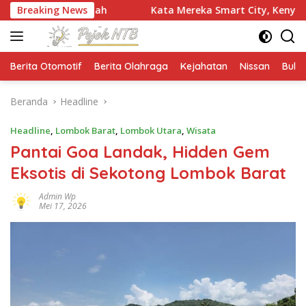
Langsung
intah
Breaking News
Kata Mereka Smart City, Kenyataannya Jalan Pra
ke
konten
Berita Otomotif
Berita Olahraga
Kejahatan
Nissan
Bulut
Beranda
Headline
Headline
,
Lombok Barat
,
Lombok Utara
,
Wisata
Pantai Goa Landak, Hidden Gem
Eksotis di Sekotong Lombok Barat
Admin Wp
Mei 17, 2026