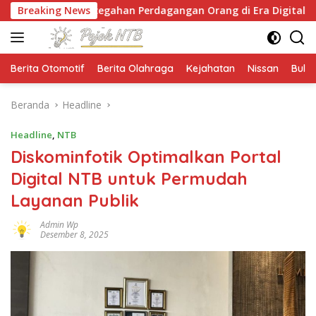
Langsung
cegahan Perdagangan Orang di Era Digital
Breaking News
NTB Sel
ke
konten
Berita Otomotif
Berita Olahraga
Kejahatan
Nissan
Bulut
Beranda
Headline
Headline
,
NTB
Diskominfotik Optimalkan Portal
Digital NTB untuk Permudah
Layanan Publik
Admin Wp
Desember 8, 2025