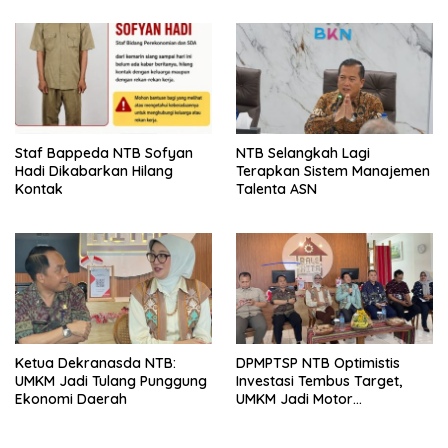
Olahraga NTB Sebagai
Arena Kepentingan Sesaat
Staf Bappeda NTB Sofyan
NTB Selangkah Lagi
Hadi Dikabarkan Hilang
Terapkan Sistem Manajemen
Kontak
Talenta ASN
Ketua Dekranasda NTB:
DPMPTSP NTB Optimistis
UMKM Jadi Tulang Punggung
Investasi Tembus Target,
Ekonomi Daerah
UMKM Jadi Motor
Pertumbuhan