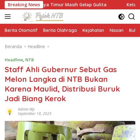
Langsung
raya Timur Masih Gelap Gulita
Breaking News
Ketua HMPS Magister PK
ke
konten
Berita Otomotif
Berita Olahraga
Kejahatan
Nissan
Bulut
Beranda
Headline
Headline
,
NTB
Staff Ahli Gubernur Sebut Gas
Melon Langka di NTB Bukan
Karena Maulid, Distribusi Buruk
Jadi Biang Kerok
Admin Wp
September 18, 2025