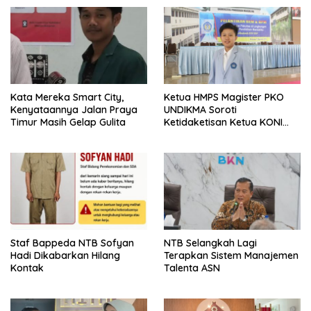
Kata Mereka Smart City,
Ketua HMPS Magister PKO
Kenyataannya Jalan Praya
UNDIKMA Soroti
Timur Masih Gelap Gulita
Ketidaketisan Ketua KONI
Pusat: Jangan Jadikan
Olahraga NTB Sebagai
Arena Kepentingan Sesaat
Staf Bappeda NTB Sofyan
NTB Selangkah Lagi
Hadi Dikabarkan Hilang
Terapkan Sistem Manajemen
Kontak
Talenta ASN