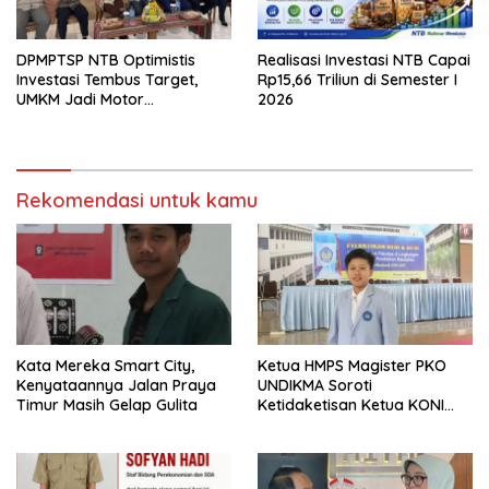
DPMPTSP NTB Optimistis
Realisasi Investasi NTB Capai
Investasi Tembus Target,
Rp15,66 Triliun di Semester I
UMKM Jadi Motor
2026
Pertumbuhan
Rekomendasi untuk kamu
Kata Mereka Smart City,
Ketua HMPS Magister PKO
Kenyataannya Jalan Praya
UNDIKMA Soroti
Timur Masih Gelap Gulita
Ketidaketisan Ketua KONI
Pusat: Jangan Jadikan
Olahraga NTB Sebagai
Arena Kepentingan Sesaat