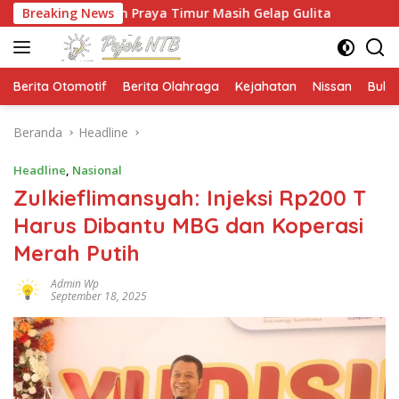
Langsung
an Praya Timur Masih Gelap Gulita
Breaking News
Ketua HMPS Magist
ke
konten
Berita Otomotif
Berita Olahraga
Kejahatan
Nissan
Bulut
Beranda
Headline
Headline
,
Nasional
Zulkieflimansyah: Injeksi Rp200 T
Harus Dibantu MBG dan Koperasi
Merah Putih
Admin Wp
September 18, 2025