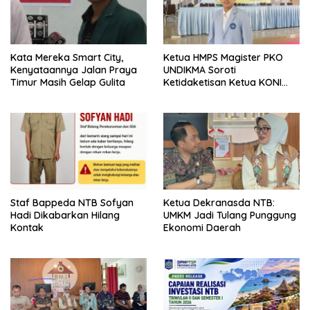
Kata Mereka Smart City,
Ketua HMPS Magister PKO
Kenyataannya Jalan Praya
UNDIKMA Soroti
Timur Masih Gelap Gulita
Ketidaketisan Ketua KONI
Pusat: Jangan Jadikan
Olahraga NTB Sebagai
Arena Kepentingan Sesaat
Staf Bappeda NTB Sofyan
Ketua Dekranasda NTB:
Hadi Dikabarkan Hilang
UMKM Jadi Tulang Punggung
Kontak
Ekonomi Daerah