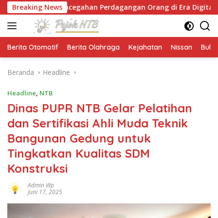
Langsung
ncegahan Perdagangan Orang di Era Digital
Breaking News
NTB Se
ke
konten
Berita Otomotif
Berita Olahraga
Kejahatan
Nissan
Bulut
Beranda
Headline
Headline
,
NTB
Dinas PUPR NTB Gelar Pelatihan
dan Sertifikasi Ahli Muda Teknik
Bangunan Gedung untuk
Tingkatkan Kualitas SDM
Konstruksi
Admin Wp
Juni 17, 2025