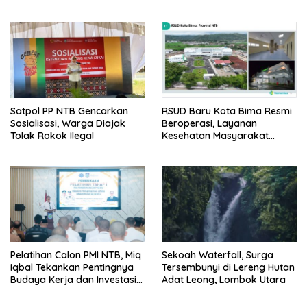
Pernikahan Beda Agama
Satpol PP NTB Gencarkan
RSUD Baru Kota Bima Resmi
Sosialisasi, Warga Diajak
Beroperasi, Layanan
Tolak Rokok Ilegal
Kesehatan Masyarakat
Makin Lengkap
Pelatihan Calon PMI NTB, Miq
Sekoah Waterfall, Surga
Iqbal Tekankan Pentingnya
Tersembunyi di Lereng Hutan
Budaya Kerja dan Investasi
Adat Leong, Lombok Utara
Masa Depan