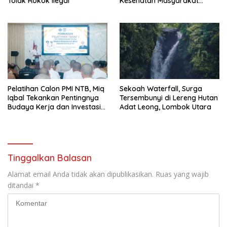
Tolak Rokok Ilegal
Kesehatan Masyarakat
Makin Lengkap
Pelatihan Calon PMI NTB, Miq
Sekoah Waterfall, Surga
Iqbal Tekankan Pentingnya
Tersembunyi di Lereng Hutan
Budaya Kerja dan Investasi
Adat Leong, Lombok Utara
Masa Depan
Tinggalkan Balasan
Alamat email Anda tidak akan dipublikasikan.
Ruas yang wajib
ditandai
*