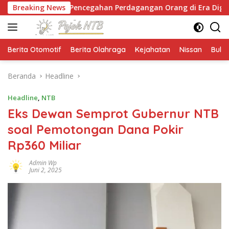
Langsung
n Pencegahan Perdagangan Orang di Era Digital
Breaking News
NTB
ke
konten
Berita Otomotif
Berita Olahraga
Kejahatan
Nissan
Bulut
Beranda
Headline
Headline
,
NTB
Eks Dewan Semprot Gubernur NTB
soal Pemotongan Dana Pokir
Rp360 Miliar
Admin Wp
Juni 2, 2025