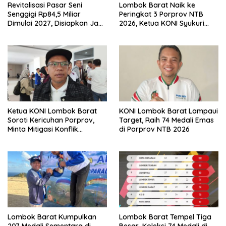
Revitalisasi Pasar Seni
Lombok Barat Naik ke
Senggigi Rp84,5 Miliar
Peringkat 3 Porprov NTB
Dimulai 2027, Disiapkan Jadi
2026, Ketua KONI Syukuri
Ikon Wisata Baru NTB
Lonjakan Prestasi Meski
Dana Minim
Ketua KONI Lombok Barat
KONI Lombok Barat Lampaui
Soroti Kericuhan Porprov,
Target, Raih 74 Medali Emas
Minta Mitigasi Konflik
di Porprov NTB 2026
Diperkuat
Lombok Barat Kumpulkan
Lombok Barat Tempel Tiga
207 Medali Sementara di
Besar, Koleksi 74 Medali di