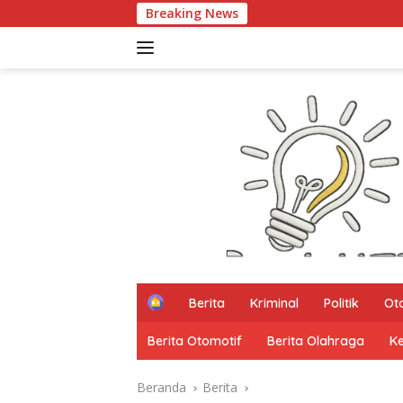
Langsung
Breaking News
ke
konten
H
Berita
Kriminal
Politik
Ot
o
m
Berita Otomotif
Berita Olahraga
K
e
Beranda
Berita