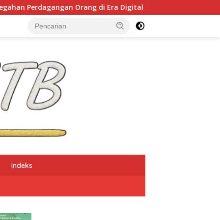
Orang di Era Digital
NTB Selangkah Lagi Terapkan 
Indeks