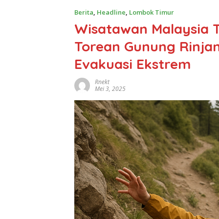
Berita
,
Headline
,
Lombok Timur
Wisatawan Malaysia T
Torean Gunung Rinjan
Evakuasi Ekstrem
Rnekt
Mei 3, 2025