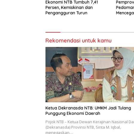
Ekonomi NTB Tumbuh 7,41
Pemprov
Persen, Kemiskinan dan
Pedoman 
Pengangguran Turun
Mencegah
Beda A
Rekomendasi untuk kamu
Ketua Dekranasda NTB: UMKM Jadi Tulang
Punggung Ekonomi Daerah
Pojok NTB – Ketua Dewan Kerajinan Nasional D
(Dekranasda) Provinsi NTB, Sinta M. Iqbal,
menegaskan…