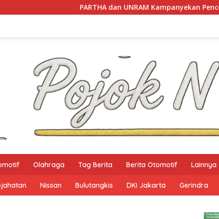
PARTHA dan UNRAM Kampanyekan Pencegahan Perdagangan 
omotif
Olahraga
Tag Berita
Berita Otomotif
Lainnya
ejahatan
Nissan
Bulutangkis
DKI Jakarta
Gerindra