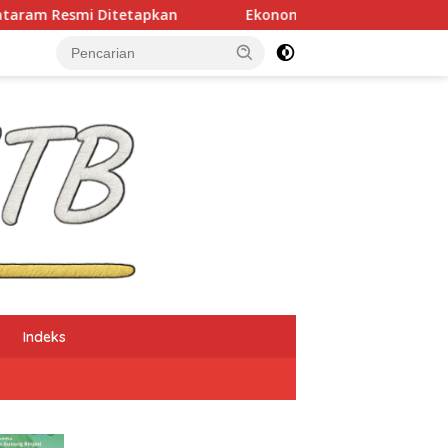
Ekonomi NTB Tumbuh 7,41 Persen, Kemiskinan dan Pen
Indeks