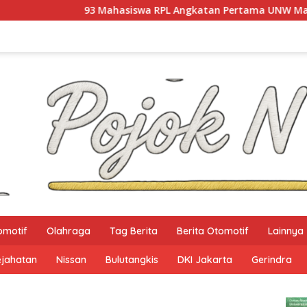
swa RPL Angkatan Pertama UNW Mataram Resmi Ditetapkan
omotif
Olahraga
Tag Berita
Berita Otomotif
Lainnya
ejahatan
Nissan
Bulutangkis
DKI Jakarta
Gerindra