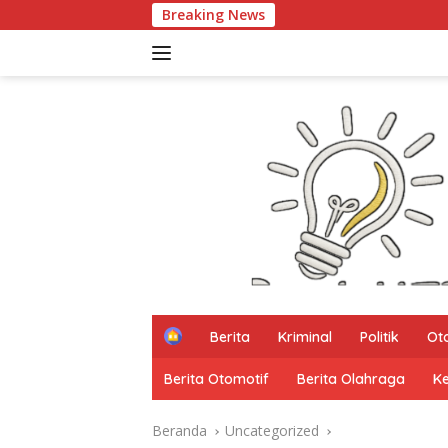
Langsung
Breaking News
93 Mahasi
ke
konten
H
Berita
Kriminal
Politik
Ot
o
m
Berita Otomotif
Berita Olahraga
K
e
Beranda
Uncategorized