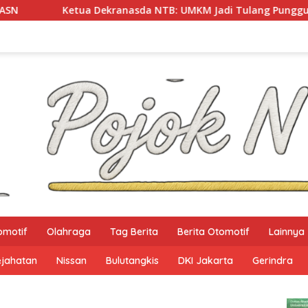
etua Dekranasda NTB: UMKM Jadi Tulang Punggung Ekonomi D
omotif
Olahraga
Tag Berita
Berita Otomotif
Lainnya
ejahatan
Nissan
Bulutangkis
DKI Jakarta
Gerindra