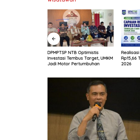
anasda NTB: UMKM
DPMPTSP NTB Optimistis
Realisas
 Punggung Ekonomi
Investasi Tembus Target, UMKM
Rp15,66 T
Jadi Motor Pertumbuhan
2026