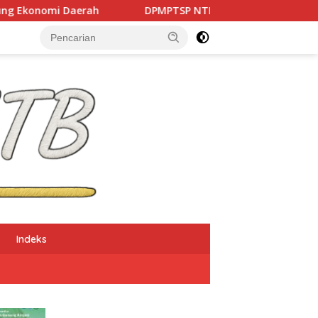
aerah
DPMPTSP NTB Optimistis Investasi Tembus Tar
Indeks