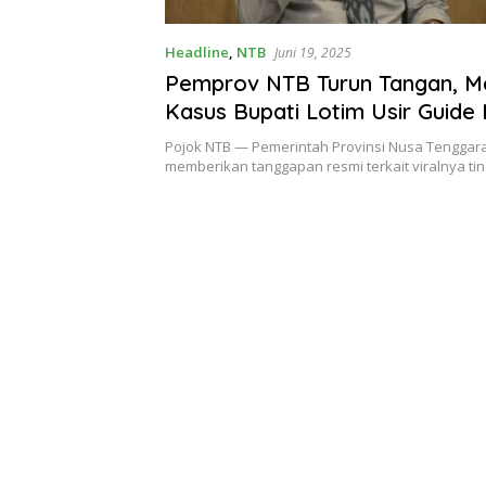
Headline
,
NTB
Juni 19, 2025
Pemprov NTB Turun Tangan, Me
Kasus Bupati Lotim Usir Guid
Tengah
Pojok NTB — Pemerintah Provinsi Nusa Tenggara
memberikan tanggapan resmi terkait viralnya t