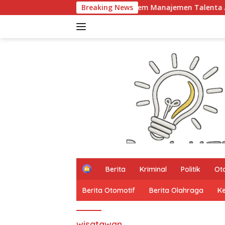
Langsung
ngkah Lagi Terapkan Sistem Manajemen Talenta ASN
Breaking News
K
ke
konten
H
Berita
Kriminal
Politik
Ot
o
m
Berita Otomotif
Berita Olahraga
K
e
wisatawan