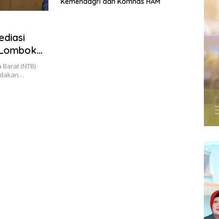
Kemendagri dan Komnas HAM
diasi
e Lombok
 Barat (NTB)
indakan…