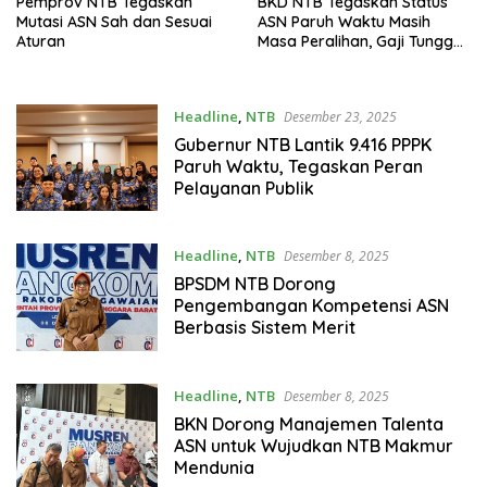
Pemprov NTB Tegaskan
BKD NTB Tegaskan Status
Mutasi ASN Sah dan Sesuai
ASN Paruh Waktu Masih
Aturan
Masa Peralihan, Gaji Tunggu
Regulasi Pusat
Headline
,
NTB
Desember 23, 2025
Gubernur NTB Lantik 9.416 PPPK
Paruh Waktu, Tegaskan Peran
Pelayanan Publik
Headline
,
NTB
Desember 8, 2025
BPSDM NTB Dorong
Pengembangan Kompetensi ASN
Berbasis Sistem Merit
Headline
,
NTB
Desember 8, 2025
BKN Dorong Manajemen Talenta
ASN untuk Wujudkan NTB Makmur
Mendunia