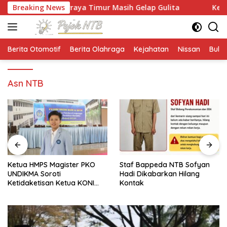
Langsung
lan Praya Timur Masih Gelap Gulita
Breaking News
Ketua HMPS Magist
ke
konten
Berita Otomotif
Berita Olahraga
Kejahatan
Nissan
Bulut
Asn NTB
Ketua HMPS Magister PKO
Staf Bappeda NTB Sofyan
UNDIKMA Soroti
Hadi Dikabarkan Hilang
Ketidaketisan Ketua KONI
Kontak
Pusat: Jangan Jadikan
Olahraga NTB Sebagai
Arena Kepentingan Sesaat