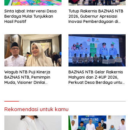
Sinta Iqbal: Intervensi Desa
Tutup Rakernis BAZNAS NTB
Berdaya Mulai Tunjukkan
2026, Gubernur Apresiasi
Hasil Positif
Inovasi Pemberdayaan di
Bawah Kepemimpinan Iqbal
Murad
Wagub NTB Puji Kinerja
BAZNAS NTB Gelar Rakernis
BAZNAS NTB, Pemimpin
Mahyani dan Z-KUP 2026,
Muda, Visioner Dinilai
Perkuat Desa Berdaya untuk
Hadirkan Banyak Inovasi
Percepat Pengentasan
Kemiskinan
Rekomendasi untuk kamu