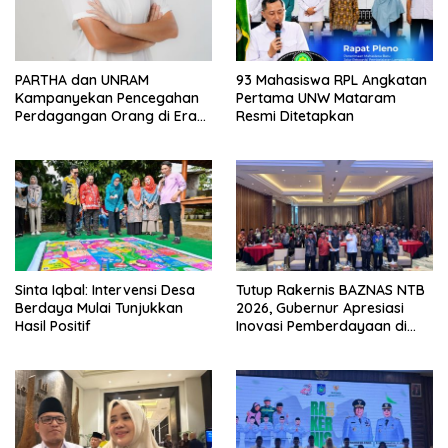
PARTHA dan UNRAM
93 Mahasiswa RPL Angkatan
Kampanyekan Pencegahan
Pertama UNW Mataram
Perdagangan Orang di Era
Resmi Ditetapkan
Digital
Sinta Iqbal: Intervensi Desa
Tutup Rakernis BAZNAS NTB
Berdaya Mulai Tunjukkan
2026, Gubernur Apresiasi
Hasil Positif
Inovasi Pemberdayaan di
Bawah Kepemimpinan Iqbal
Murad