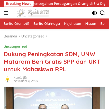
Langsung
Pencegahan Perdagangan Orang di Era Digital
Breaking News
NTB 
ke
konten
Berita Otomotif
Berita Olahraga
Kejahatan
Nissan
Bulut
Beranda
Uncategorized
Uncategorized
Dukung Peningkatan SDM, UNW
Mataram Beri Gratis SPP dan UKT
untuk Mahasiswa RPL
Admin Wp
November 4, 2025