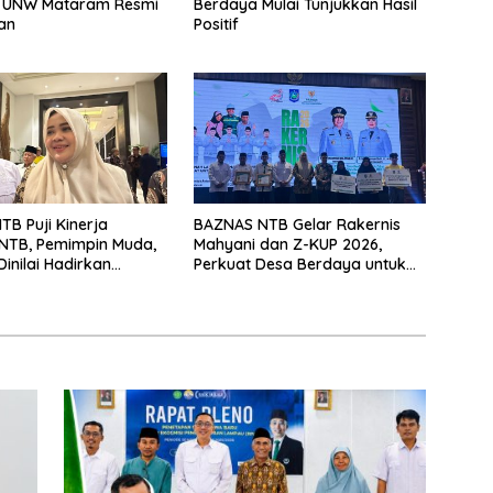
 UNW Mataram Resmi
Berdaya Mulai Tunjukkan Hasil
kan
Positif
B Puji Kinerja
BAZNAS NTB Gelar Rakernis
NTB, Pemimpin Muda,
Mahyani dan Z-KUP 2026,
Dinilai Hadirkan
Perkuat Desa Berdaya untuk
novasi
Percepat Pengentasan
Kemiskinan