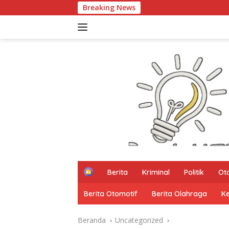
Langsung
Breaking News
Kata Mereka Smart City,
ke
konten
H
Berita
Kriminal
Politik
Ot
o
m
Berita Otomotif
Berita Olahraga
K
e
Beranda
Uncategorized