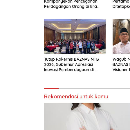
Kampanyekan Pencegahan
Pertama
Perdagangan Orang di Era
Ditetap
Digital
Tutup Rakernis BAZNAS NTB
Wagub NT
2026, Gubernur Apresiasi
BAZNAS 
Inovasi Pemberdayaan di
Visioner 
Bawah Kepemimpinan Iqbal
Banyak I
Murad
Rekomendasi untuk kamu