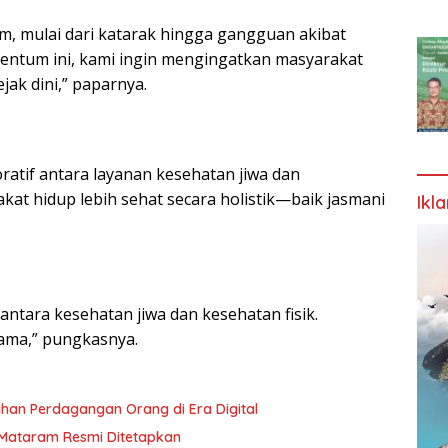
, mulai dari katarak hingga gangguan akibat
mentum ini, kami ingin mengingatkan masyarakat
ak dini,” paparnya.
atif antara layanan kesehatan jiwa dan
at hidup lebih sehat secara holistik—baik jasmani
Ikl
antara kesehatan jiwa dan kesehatan fisik.
sama,” pungkasnya.
PARTHA dan UNRAM Kampanyekan Pencegahan Perdagangan Orang di Era Digital
Mataram Resmi Ditetapkan