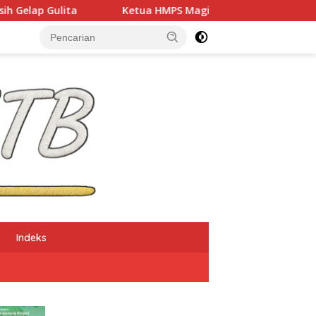
etua HMPS Magister PKO UNDIKMA Soroti Ketidaketisan Ketua K
Indeks