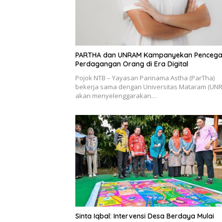
PARTHA dan UNRAM Kampanyekan Penceg
Perdagangan Orang di Era Digital
Pojok NTB – Yayasan Parinama Astha (ParTha)
bekerja sama dengan Universitas Mataram (UN
akan menyelenggarakan…
Sinta Iqbal: Intervensi Desa Berdaya Mulai