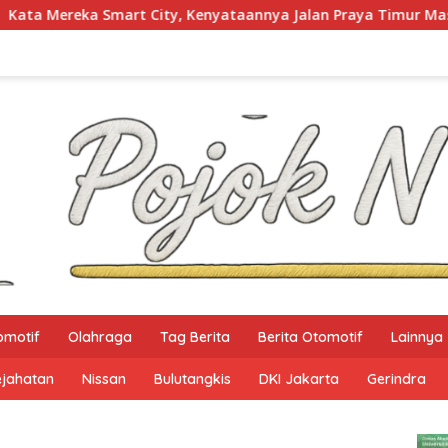
 Kenyataannya Jalan Praya Timur Masih Gelap Gulita
K
omotif
Olahraga
Tag Berita
Berita Otomotif
Lainnya
ejahatan
Nissan
Bulutangkis
DKI Jakarta
Gerindra