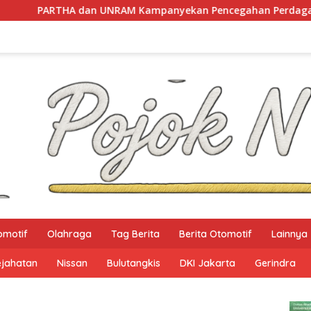
NRAM Kampanyekan Pencegahan Perdagangan Orang di Era Di
omotif
Olahraga
Tag Berita
Berita Otomotif
Lainnya
ejahatan
Nissan
Bulutangkis
DKI Jakarta
Gerindra