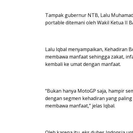
Tampak gubernur NTB, Lalu Muhamad I
portable ditemani oleh Wakil Ketua II 
Lalu Iqbal menyampaikan, Kehadiran B
membawa manfaat sehingga zakat, infaq
kembali ke umat dengan manfaat.
“Bukan hanya MotoGP saja, hampir se
dengan segmen kehadiran yang paling 
membawa manfaat,” jelas Iqbal.
Oleh karena itu, eks dubes Indonsia u