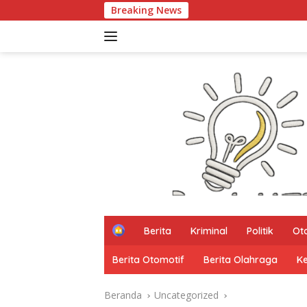
Langsung
Breaking News
PARTHA dan U
ke
konten
H
Berita
Kriminal
Politik
Ot
o
m
Berita Otomotif
Berita Olahraga
K
e
Beranda
Uncategorized