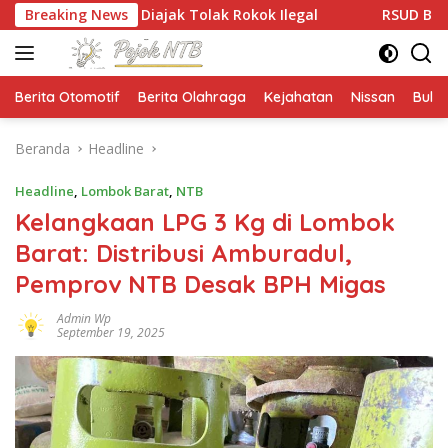
Langsung
a Diajak Tolak Rokok Ilegal
Breaking News
RSUD Baru Kota Bima Resm
ke
konten
Berita Otomotif
Berita Olahraga
Kejahatan
Nissan
Bulut
Beranda
Headline
Headline
,
Lombok Barat
,
NTB
Kelangkaan LPG 3 Kg di Lombok
Barat: Distribusi Amburadul,
Pemprov NTB Desak BPH Migas
Admin Wp
September 19, 2025