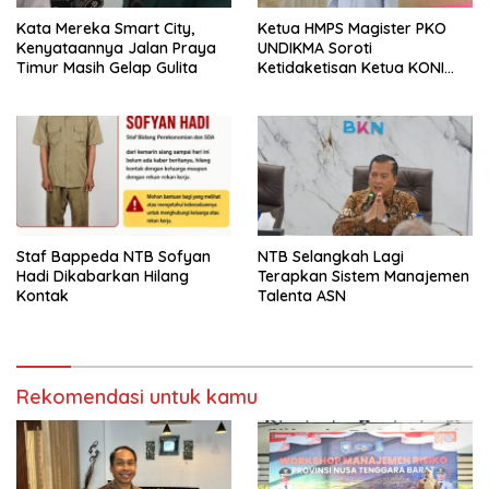
Kata Mereka Smart City,
Ketua HMPS Magister PKO
Kenyataannya Jalan Praya
UNDIKMA Soroti
Timur Masih Gelap Gulita
Ketidaketisan Ketua KONI
Pusat: Jangan Jadikan
Olahraga NTB Sebagai
Arena Kepentingan Sesaat
Staf Bappeda NTB Sofyan
NTB Selangkah Lagi
Hadi Dikabarkan Hilang
Terapkan Sistem Manajemen
Kontak
Talenta ASN
Rekomendasi untuk kamu