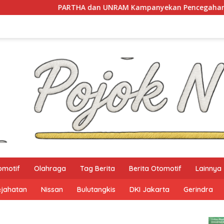
A dan UNRAM Kampanyekan Pencegahan Perdagangan Orang di
omotif
Olahraga
Tag Berita
Berita Otomotif
Lainnya
ejahatan
Nissan
Bulutangkis
DKI Jakarta
Gerindra