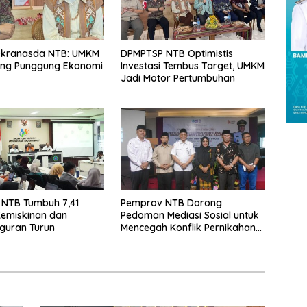
ekranasda NTB: UMKM
DPMPTSP NTB Optimistis
ang Punggung Ekonomi
Investasi Tembus Target, UMKM
Jadi Motor Pertumbuhan
 NTB Tumbuh 7,41
Pemprov NTB Dorong
Kemiskinan dan
Pedoman Mediasi Sosial untuk
guran Turun
Mencegah Konflik Pernikahan
Beda Agama