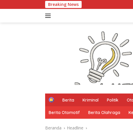
Langsung
Breaking News
PARTH
ke
konten
H
Berita
Kriminal
Politik
Ot
o
m
Berita Otomotif
Berita Olahraga
K
e
Beranda
Headline