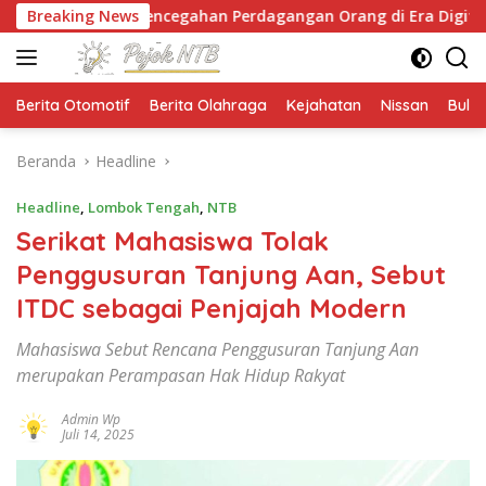
Langsung
Pencegahan Perdagangan Orang di Era Digital
Breaking News
NTB 
ke
konten
Berita Otomotif
Berita Olahraga
Kejahatan
Nissan
Bulut
Beranda
Headline
Headline
,
Lombok Tengah
,
NTB
Serikat Mahasiswa Tolak
Penggusuran Tanjung Aan, Sebut
ITDC sebagai Penjajah Modern
Mahasiswa Sebut Rencana Penggusuran Tanjung Aan
merupakan Perampasan Hak Hidup Rakyat
Admin Wp
Juli 14, 2025