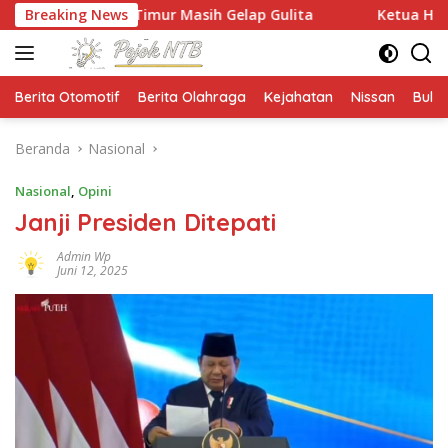
Langsung
 Timur Masih Gelap Gulita
Breaking News
Ketua HMPS Magister PKO UN
ke
konten
Berita Otomotif
Berita Olahraga
Kejahatan
Nissan
Bulut
Beranda
Nasional
Nasional
,
Opini
Janji Presiden Ditepati
Admin Wp
Juni 12, 2025