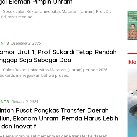
gai Eleman Pimpin Unram
– Sosok calon Rektor Universitas Mataram (Unram), Prof. Dr.
.Pd, terus menjadi…
,
NTB
Desember 2, 2025
omor Urut 1, Prof Sukardi Tetap Rendah
Anggap Saja Sebagai Doa
Ikl
– Calon Rektor Universitas Mataram (Unram) periode 2026–
f Sukardi, menegaskan bahwa proses…
,
NTB
Oktober 9, 2025
ntah Pusat Pangkas Transfer Daerah
iliun, Ekonom Unram: Pemda Harus Lebih
 dan Inovatif
 – Pemerintah pusat memangkas dana transfer ke daerah