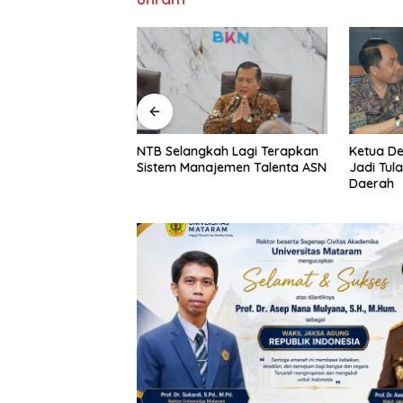
ah Lagi Terapkan
Ketua Dekranasda NTB: UMKM
DPMPTSP 
jemen Talenta ASN
Jadi Tulang Punggung Ekonomi
Investas
Daerah
Jadi Mo