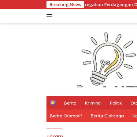
Langsung
AM Kampanyekan Pencegahan Perdagangan Orang di Era Digi
Breaking News
ke
konten
H
Berita
Kriminal
Politik
Ot
o
m
Berita Otomotif
Berita Olahraga
K
e
unram