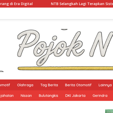
tal
NTB Selangkah Lagi Terapkan Sistem Manajemen T
omotif
Olahraga
Tag Berita
Berita Otomotif
Lainnya
ejahatan
Nissan
Bulutangkis
DKI Jakarta
Gerindra