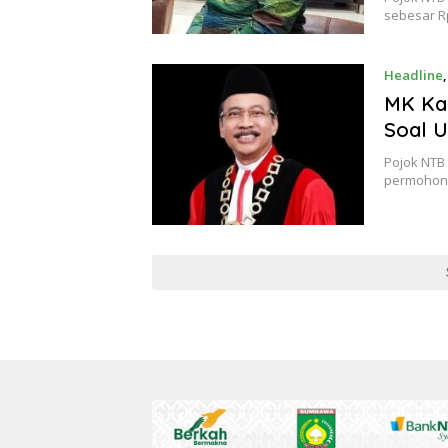
sebesar Rp
Headline
MK Kab
Soal U
Pojok NTB
permohona