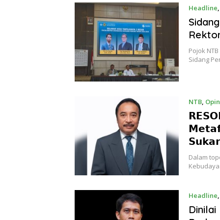
Headline
Sidang
Rektor
Pojok NTB
Sidang Pe
NTB
,
Opin
𝗥𝗘𝗦𝗢
𝗠𝗲𝘁𝗮𝗳
𝗦𝘂𝗸𝗮
​Dalam top
Kebudayaa
Headline
Dinila