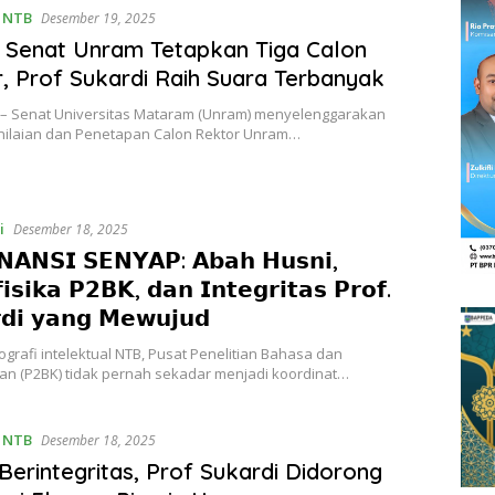
,
NTB
Desember 19, 2025
 Senat Unram Tetapkan Tiga Calon
, Prof Sukardi Raih Suara Terbanyak
 – Senat Universitas Mataram (Unram) menyelenggarakan
nilaian dan Penetapan Calon Rektor Unram…
i
Desember 18, 2025
𝗔𝗡𝗦𝗜 𝗦𝗘𝗡𝗬𝗔𝗣: 𝗔𝗯𝗮𝗵 𝗛𝘂𝘀𝗻𝗶,
𝗶𝘀𝗶𝗸𝗮 𝗣𝟮𝗕𝗞, 𝗱𝗮𝗻 𝗜𝗻𝘁𝗲𝗴𝗿𝗶𝘁𝗮𝘀 𝗣𝗿𝗼𝗳.
𝗱𝗶 𝘆𝗮𝗻𝗴 𝗠𝗲𝘄𝘂𝗷𝘂𝗱
ografi intelektual NTB, Pusat Penelitian Bahasa dan
n (P2BK) tidak pernah sekadar menjadi koordinat…
,
NTB
Desember 18, 2025
i Berintegritas, Prof Sukardi Didorong