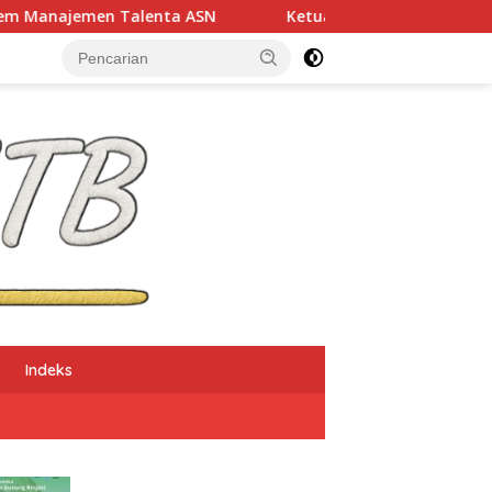
alenta ASN
Ketua Dekranasda NTB: UMKM Jadi Tulang
Indeks