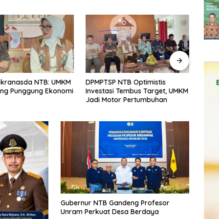
NTB Optimistis
Realisasi Investasi NTB Capai
93 M
i Tembus Target, UMKM
Rp15,66 Triliun di Semester I
Pert
tor Pertumbuhan
2026
Dite
Gubernur NTB Gandeng Profesor
Unram Perkuat Desa Berdaya