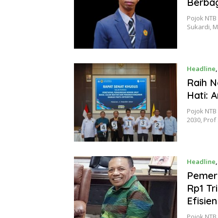
Berba
Pojok NTB 
Sukardi, M
Headline
Raih N
Hati: 
Pojok NTB 
2030, Pro
Headline
Pemeri
Rp1 Tr
Efisien
Pojok NTB