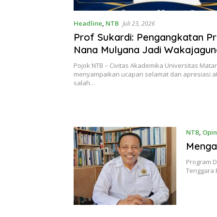
Headline
,
NTB
Juli 23, 2026
Prof Sukardi: Pengangkatan P
Nana Mulyana Jadi Wakajagun
Kebanggaan Besar bagi Unra
Pojok NTB – Civitas Akademika Universitas Mata
menyampaikan ucapan selamat dan apresiasi a
salah…
NTB
,
Opin
Mengak
Program D
Tenggara 