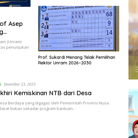
rof Asep
g
m
ram (Unram)
tas penunjukan
Prof. Sukardi Menang Telak Pemilihan
Rektor Unram 2026–2030
i
Desember 23, 2025
hiri Kemiskinan NTB dari Desa
esa Berdaya yang digagas oleh Pemerintah Provinsi Nusa
Barat bukan sekadar program bantuan…