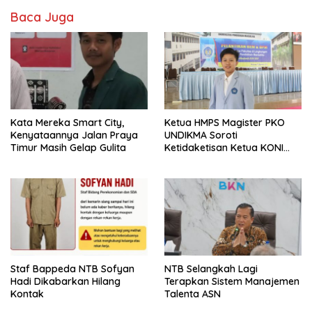
Baca Juga
Kata Mereka Smart City,
Ketua HMPS Magister PKO
Kenyataannya Jalan Praya
UNDIKMA Soroti
Timur Masih Gelap Gulita
Ketidaketisan Ketua KONI
Pusat: Jangan Jadikan
Olahraga NTB Sebagai
Arena Kepentingan Sesaat
Staf Bappeda NTB Sofyan
NTB Selangkah Lagi
Hadi Dikabarkan Hilang
Terapkan Sistem Manajemen
Kontak
Talenta ASN