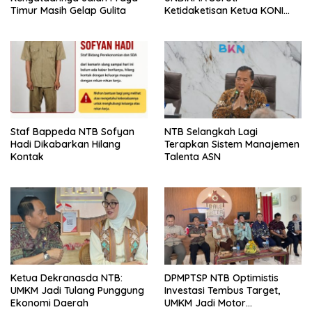
Timur Masih Gelap Gulita
Ketidaketisan Ketua KONI
Pusat: Jangan Jadikan
Olahraga NTB Sebagai
Arena Kepentingan Sesaat
Staf Bappeda NTB Sofyan
NTB Selangkah Lagi
Hadi Dikabarkan Hilang
Terapkan Sistem Manajemen
Kontak
Talenta ASN
Ketua Dekranasda NTB:
DPMPTSP NTB Optimistis
UMKM Jadi Tulang Punggung
Investasi Tembus Target,
Ekonomi Daerah
UMKM Jadi Motor