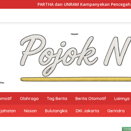
PARTHA dan UNRAM Kampanyekan Pencegahan Perdagangan 
omotif
Olahraga
Tag Berita
Berita Otomotif
Lainnya
ejahatan
Nissan
Bulutangkis
DKI Jakarta
Gerindra