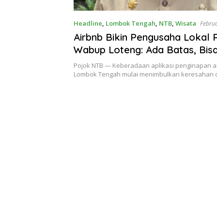
Headline
,
Lombok Tengah
,
NTB
,
Wisata
Februa
Airbnb Bikin Pengusaha Lokal 
Wabup Loteng: Ada Batas, Bis
Ditertibkan
Pojok NTB — Keberadaan aplikasi penginapan as
Lombok Tengah mulai menimbulkan keresahan 