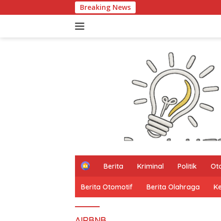
Langsung
Breaking News
ke
konten
H
Berita
Kriminal
Politik
Ot
o
m
Berita Otomotif
Berita Olahraga
K
e
AIRBNB