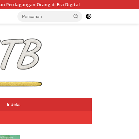
Orang di Era Digital
NTB Selangkah Lagi Terapkan 
Indeks