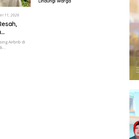
Lindungi Warga
ri 11, 2026
Resah,
a
ing Airbnb di
di…