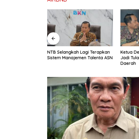
 UNRAM
NTB Selangkah Lagi Terapkan
Ketua D
n Pencegahan
Sistem Manajemen Talenta ASN
Jadi Tul
 Orang di Era
Daerah