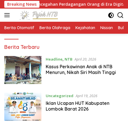
Langsung
an Pencegahan Perdagangan Orang di Era Digital
Breaking News
N
ke
konten
Berita Otomotif
Berita Olahraga
Kejahatan
Nissan
Bulut
pojokntb.com
Berita Terbaru
Headline
,
NTB
April 20, 2026
Kasus Perkawinan Anak di NTB
Menurun, Nikah Siri Masih Tinggi
Uncategorized
April 19, 2026
Iklan Ucapan HUT Kabupaten
Lombok Barat 2026