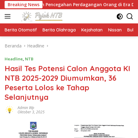
Langsung
an Pencegahan Perdagangan Orang di Era Digital
Breaking News
N
ke
konten
Berita Otomotif
Berita Olahraga
Kejahatan
Nissan
Bulut
Beranda
Headline
Headline
,
NTB
Hasil Tes Potensi Calon Anggota KI
NTB 2025-2029 Diumumkan, 36
Peserta Lolos ke Tahap
Selanjutnya
Admin Wp
Oktober 3, 2025