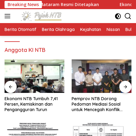
Langsung
ma UNW Mataram Resmi Ditetapkan
Breaking News
Ekonomi NTB Tumb
ke
konten
Berita Otomotif
Berita Olahraga
Kejahatan
Nissan
Bulut
Anggota KI NTB
Ekonomi NTB Tumbuh 7,41
Pemprov NTB Dorong
Persen, Kemiskinan dan
Pedoman Mediasi Sosial
Pengangguran Turun
untuk Mencegah Konflik
Pernikahan Beda Agama