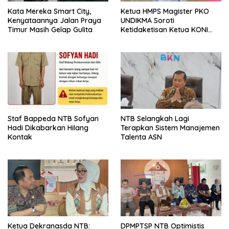
Kata Mereka Smart City,
Ketua HMPS Magister PKO
Kenyataannya Jalan Praya
UNDIKMA Soroti
Timur Masih Gelap Gulita
Ketidaketisan Ketua KONI
Pusat: Jangan Jadikan
Olahraga NTB Sebagai
Arena Kepentingan Sesaat
Staf Bappeda NTB Sofyan
NTB Selangkah Lagi
Hadi Dikabarkan Hilang
Terapkan Sistem Manajemen
Kontak
Talenta ASN
Ketua Dekranasda NTB:
DPMPTSP NTB Optimistis