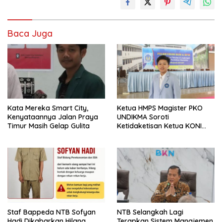
Baca Juga
Kata Mereka Smart City,
Ketua HMPS Magister PKO
Kenyataannya Jalan Praya
UNDIKMA Soroti
Timur Masih Gelap Gulita
Ketidaketisan Ketua KONI
Pusat: Jangan Jadikan
Olahraga NTB Sebagai
Arena Kepentingan Sesaat
Staf Bappeda NTB Sofyan
NTB Selangkah Lagi
Hadi Dikabarkan Hilang
Terapkan Sistem Manajemen