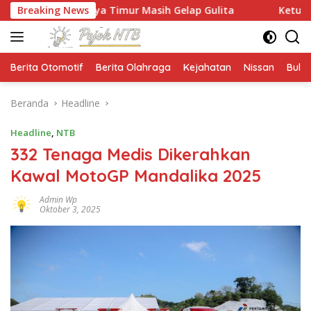
Langsung
Praya Timur Masih Gelap Gulita
Breaking News
Ketua HMPS Magister P
ke
konten
Berita Otomotif
Berita Olahraga
Kejahatan
Nissan
Bulut
Beranda
Headline
Headline
,
NTB
332 Tenaga Medis Dikerahkan
Kawal MotoGP Mandalika 2025
Admin Wp
Oktober 3, 2025