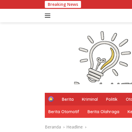
Langsung
Breaking News
PART
ke
konten
H
Berita
Kriminal
Politik
Ot
o
m
Berita Otomotif
Berita Olahraga
K
e
Beranda
Headline