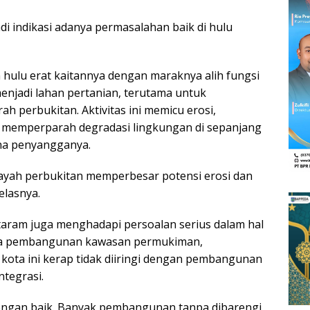
di indikasi adanya permasalahan baik di hulu
hulu erat kaitannya dengan maraknya alih fungsi
enjadi lahan pertanian, terutama untuk
h perbukitan. Aktivitas ini memicu erosi,
 memperparah degradasi lingkungan di sepanjang
ona penyangganya.
layah perbukitan memperbesar potensi erosi dan
elasnya.
Mataram juga menghadapi persoalan serius dalam hal
hwa pembangunan kawasan permukiman,
kota ini kerap tidak diiringi dengan pembangunan
ntegrasi.
 dengan baik. Banyak pembangunan tanpa dibarengi