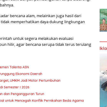
mbahnya.
dar bencana alam, melainkan juga hasil dari
g tidak memperhatikan daya dukung lingkungan
erintah untuk segera melakukan evaluasi
un hilir, agar bencana serupa tidak terus terulang
Ikl
jemen Talenta ASN
 Punggung Ekonomi Daerah
Target, UMKM Jadi Motor Pertumbuhan
 di Semester I 2026
an dan Pengangguran Turun
al untuk Mencegah Konflik Pernikahan Beda Agama