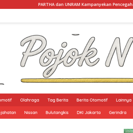
HA dan UNRAM Kampanyekan Pencegahan Perdagangan Orang d
omotif
Olahraga
Tag Berita
Berita Otomotif
Lainnya
ejahatan
Nissan
Bulutangkis
DKI Jakarta
Gerindra