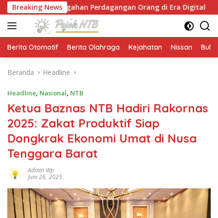
Langsung
ncegahan Perdagangan Orang di Era Digital
Breaking News
NTB Se
ke
konten
Berita Otomotif
Berita Olahraga
Kejahatan
Nissan
Bulut
Beranda
Headline
Headline
,
Nasional
,
NTB
Ketua Baznas NTB Hadiri Rakornas
2025: Zakat Produktif Siap
Dongkrak Ekonomi Umat di Nusa
Tenggara Barat
Admin Wp
Juni 26, 2025