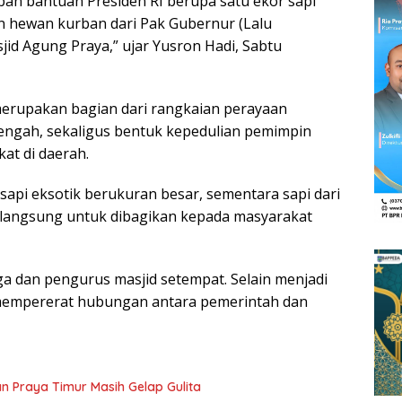
n bantuan Presiden RI berupa satu ekor sapi
an hewan kurban dari Pak Gubernur (Lalu
jid Agung Praya,” ujar Yusron Hadi, Sabtu
rupakan bagian dari rangkaian perayaan
engah, sekaligus bentuk kepedulian pemimpin
at di daerah.
sapi eksotik berukuran besar, sementara sapi dari
 langsung untuk dibagikan kepada masyarakat
ga dan pengurus masjid setempat. Selain menjadi
 mempererat hubungan antara pemerintah dan
n Praya Timur Masih Gelap Gulita