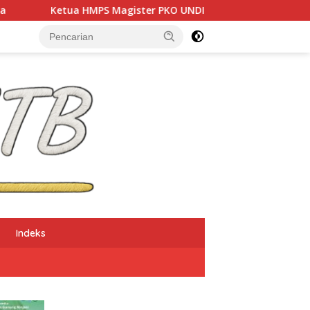
ster PKO UNDIKMA Soroti Ketidaketisan Ketua KONI Pusat: Jan
Indeks