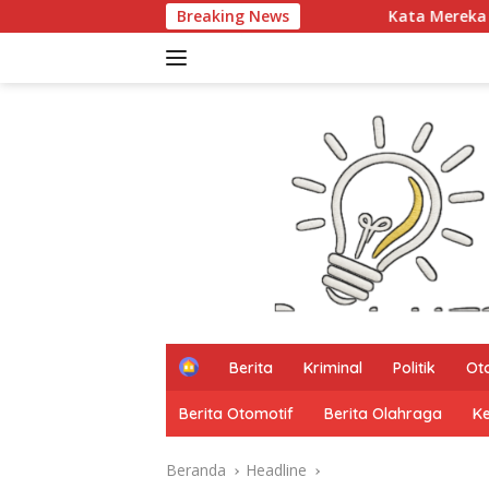
Langsung
Breaking News
Kata Mereka Smart City, Kenyataannya 
ke
konten
H
Berita
Kriminal
Politik
Ot
o
m
Berita Otomotif
Berita Olahraga
K
e
Beranda
Headline