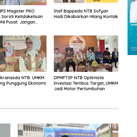
PS Magister PKO
Staf Bappeda NTB Sofyan
Soroti Ketidaketisan
Hadi Dikabarkan Hilang Kontak
NI Pusat: Jangan
 Olahraga NTB
Arena Kepentingan
ekranasda NTB: UMKM
DPMPTSP NTB Optimistis
ang Punggung Ekonomi
Investasi Tembus Target, UMKM
Jadi Motor Pertumbuhan