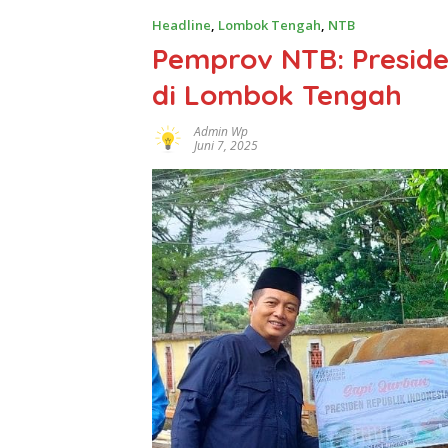
Headline
,
Lombok Tengah
,
NTB
Pemprov NTB: Presid
di Lombok Tengah
Admin Wp
Juni 7, 2025