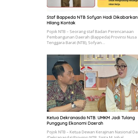
Staf Bappeda NTB Sofyan Hadi Dikabarkan
Hilang Kontak
Pojok NTB – Seorang staf Badan Perencanaan
Pembangunan Daerah (Bappeda) Provinsi Nusa
Tenggara Barat (NTB), Sofyan…
Ketua Dekranasda NTB: UMKM Jadi Tulang
Punggung Ekonomi Daerah
Pojok NTB – Ketua Dewan Kerajinan Nasional D
(Dekranasda) Provinsi NTB, Sinta M. Iqbal,