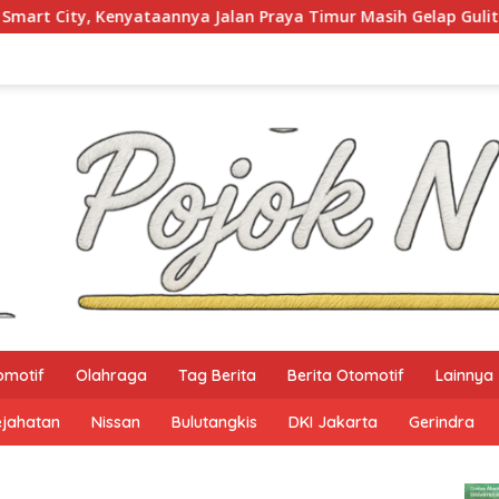
Jalan Praya Timur Masih Gelap Gulita
Ketua HMPS Magi
omotif
Olahraga
Tag Berita
Berita Otomotif
Lainnya
ejahatan
Nissan
Bulutangkis
DKI Jakarta
Gerindra