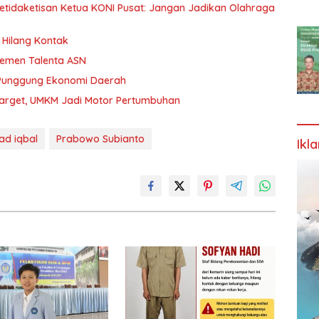
etidaketisan Ketua KONI Pusat: Jangan Jadikan Olahraga
Hilang Kontak
jemen Talenta ASN
 Punggung Ekonomi Daerah
Target, UMKM Jadi Motor Pertumbuhan
d iqbal
Prabowo Subianto
Ikl