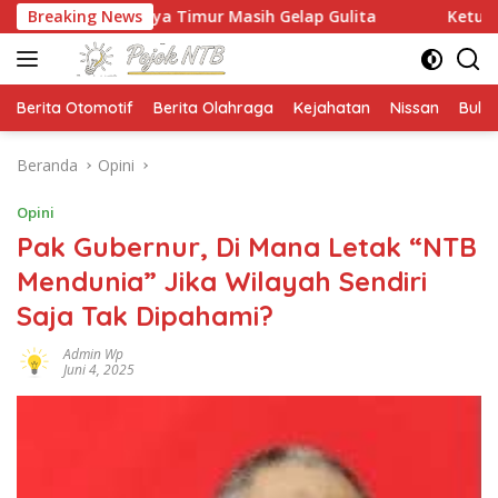
Langsung
Praya Timur Masih Gelap Gulita
Breaking News
Ketua HMPS Magister P
ke
konten
Berita Otomotif
Berita Olahraga
Kejahatan
Nissan
Bulut
Beranda
Opini
Opini
Pak Gubernur, Di Mana Letak “NTB
Mendunia” Jika Wilayah Sendiri
Saja Tak Dipahami?
Admin Wp
Juni 4, 2025