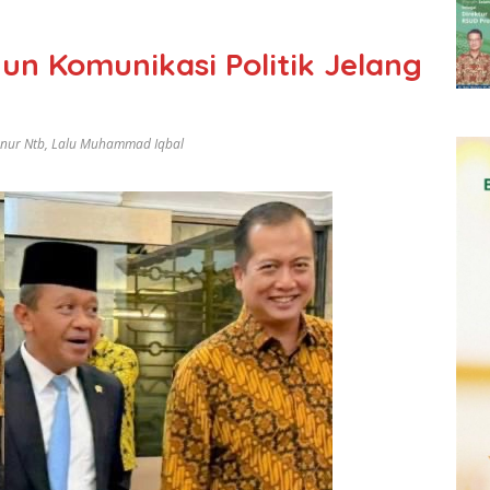
un Komunikasi Politik Jelang
nur Ntb
,
Lalu Muhammad Iqbal