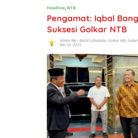
Headline
,
NTB
Pengamat: Iqbal Bang
Suksesi Golkar NTB
Admin Wp
-
Bahlil Lahadalia
,
Golkar Ntb
,
Guber
Mei 30, 2025