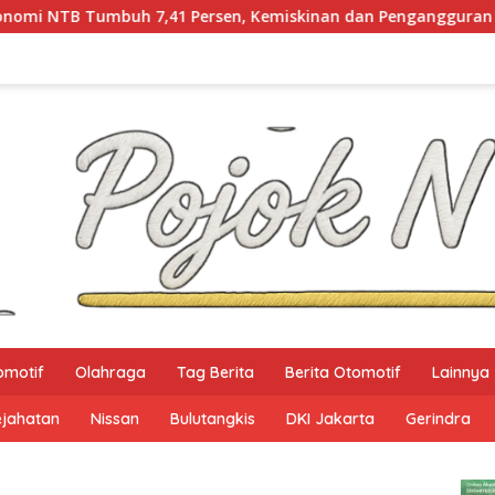
ersen, Kemiskinan dan Pengangguran Turun
Pemprov 
omotif
Olahraga
Tag Berita
Berita Otomotif
Lainnya
ejahatan
Nissan
Bulutangkis
DKI Jakarta
Gerindra