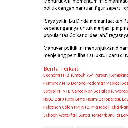
Menurut Alfi, momentum ini dimanfaa
politik dengan bantuan figur seperti Iq
“Saya yakin Bu Dinda memanfaatkan Pa
kepentingannya untuk menjadi pimpinan
popularitas Golkar di daerah,” tegasnya
Manuver politik ini menunjukkan dinam
menjelang pemilihan struktur baru di 
Berita Terkait
Ekonomi NTB Tumbuh 7,41 Persen, Kemiskin
Pemprov NTB Dorong Pedoman Mediasi Sosi
Satpol PP NTB Gencarkan Sosialisasi, Warga
RSUD Baru Kota Bima Resmi Beroperasi, L
Pelatihan Calon PMI NTB, Miq Iqbal Tekank
Sekoah Waterfall, Surga Tersembunyi di Le