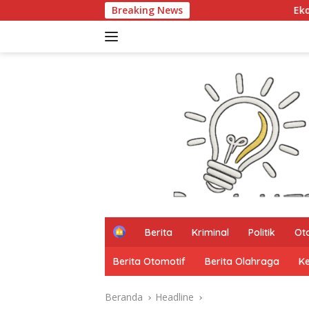
Langsung
Breaking News
Ekonomi NTB Tumbuh 7,41 P
ke
konten
H
Berita
Kriminal
Politik
Ot
o
m
Berita Otomotif
Berita Olahraga
K
e
Beranda
Headline