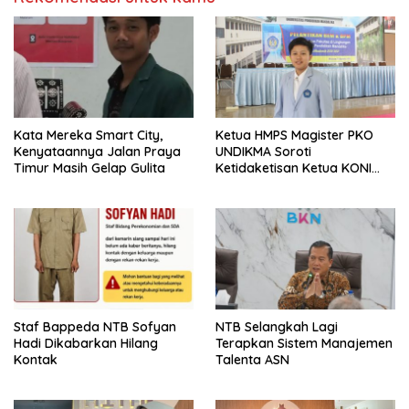
Kata Mereka Smart City,
Ketua HMPS Magister PKO
Kenyataannya Jalan Praya
UNDIKMA Soroti
Timur Masih Gelap Gulita
Ketidaketisan Ketua KONI
Pusat: Jangan Jadikan
Olahraga NTB Sebagai
Arena Kepentingan Sesaat
Staf Bappeda NTB Sofyan
NTB Selangkah Lagi
Hadi Dikabarkan Hilang
Terapkan Sistem Manajemen
Kontak
Talenta ASN