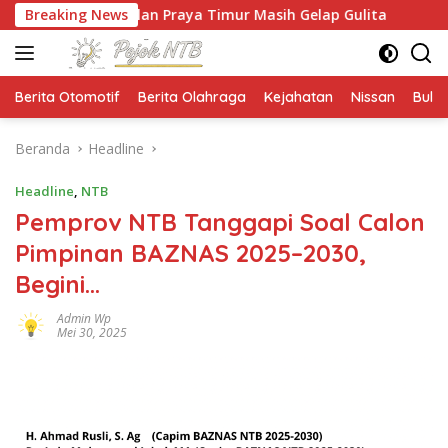
Langsung
Jalan Praya Timur Masih Gelap Gulita
Breaking News
Ketua HMPS Mag
ke
konten
Berita Otomotif
Berita Olahraga
Kejahatan
Nissan
Bulut
Beranda
Headline
Headline
,
NTB
Pemprov NTB Tanggapi Soal Calon
Pimpinan BAZNAS 2025–2030,
Begini…
Admin Wp
Mei 30, 2025