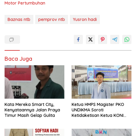
Motor Pertumbuhan
Baznas ntb
pemprov ntb
Yusron hadi
Baca Juga
Kata Mereka Smart City,
Ketua HMPS Magister PKO
Kenyataannya Jalan Praya
UNDIKMA Soroti
Timur Masih Gelap Gulita
Ketidaketisan Ketua KONI
Pusat: Jangan Jadikan
Olahraga NTB Sebagai
Arena Kepentingan Sesaat